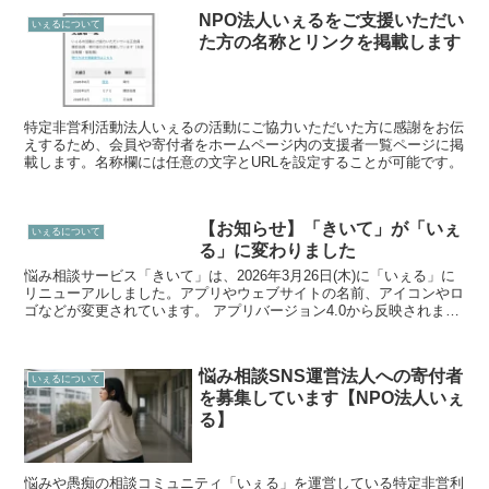
NPO法人いぇるをご支援いただい
いぇるについて
た方の名称とリンクを掲載します
特定非営利活動法人いぇるの活動にご協力いただいた方に感謝をお伝
えするため、会員や寄付者をホームページ内の支援者一覧ページに掲
載します。名称欄には任意の文字とURLを設定することが可能です。
【お知らせ】「きいて」が「いぇ
いぇるについて
る」に変わりました
悩み相談サービス「きいて」は、2026年3月26日(木)に「いぇる」に
リニューアルしました。アプリやウェブサイトの名前、アイコンやロ
ゴなどが変更されています。 アプリバージョン4.0から反映されます
ので、まだ反映されていない方はアプリストア...
悩み相談SNS運営法人への寄付者
いぇるについて
を募集しています【NPO法人いぇ
る】
悩みや愚痴の相談コミュニティ「いぇる」を運営している特定非営利