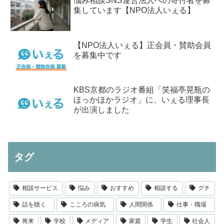
悩み相談SNS運営法人への寄付者を募
集しています【NPO法人いぇる】
【NPO法人いぇる】正会員・賛助会員
を募集中です
KBS京都のラジオ番組「笑福亭晃瓶の
ほっかほかラジオ」に、いぇる理事長
が出演しました
タグ
相談サービス
悩み
おすすめ
相談する
グチ
話を聴く
こころの病気
人間関係
仕事・職場
将来
学校
メディア
家庭
学生
社会人