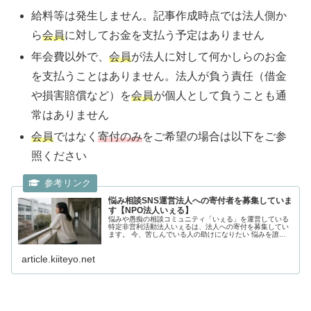
給料等は発生しません。記事作成時点では法人側か
ら
会員
に対してお金を支払う予定はありません
年会費以外で、
会員
が法人に対して何かしらのお金
を支払うことはありません。法人が負う責任（借金
や損害賠償など）を
会員
が個人として負うことも通
常はありません
会員
ではなく
寄付のみ
をご希望の場合は以下をご参
照ください
悩み相談SNS運営法人への寄付者を募集していま
す【NPO法人いぇる】
悩みや愚痴の相談コミュニティ「いぇる」を運営している
特定非営利活動法人いぇるは、法人への寄付を募集してい
ます。 今、苦しんでいる人の助けになりたい 悩みを誰か
に話したい。でも、なかなか相談できない。そんなとき、
気軽にアクセスできる場所があれ...
article.kiiteyo.net