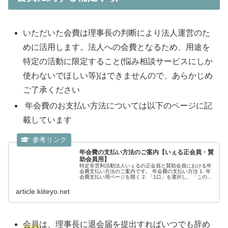
いただいた会費は理事長の判断により法人運営のた
めに活用します。法人への会費となるため、用途を
特定の活動に限定すること(悩み相談サービスにしか
使わないでほしい等)はできませんので、あらかじめ
ご了承ください
年会費のお支払い方法については以下のページに記
載しています
年会費の支払い方法のご案内【いぇる正会員・賛
助会員用】
特定非営利活動法人いぇるの正会員と賛助会員における年
会費支払い方法のご案内です。 年会費の支払い方法 1. 年
会費支払い用ページを開く 2. 「1口」を選択し、「このプ
ランを選ぶ」をタップ 3. クレジットカード情報と入会者情
報を入力して「...
article.kiiteyo.net
会員
は、理事長に退会届を提出すればいつでも辞め