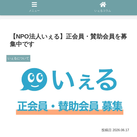
ホーム
いぇるについて
メニュー
いぇるコラム
【NPO法人いぇる】正会員・賛助会員を募
集中です
いぇるについて
2026.06.17