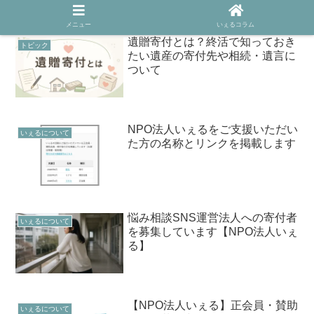
メニュー
いぇるコラム
遺贈寄付とは？終活で知っておき
トピック
たい遺産の寄付先や相続・遺言に
ついて
NPO法人いぇるをご支援いただい
いぇるについて
た方の名称とリンクを掲載します
悩み相談SNS運営法人への寄付者
いぇるについて
を募集しています【NPO法人いぇ
る】
【NPO法人いぇる】正会員・賛助
いぇるについて