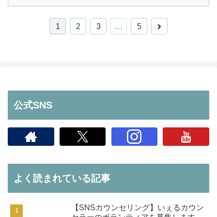
次
1
2
3
…
5
へ
公式SNS
よく読まれている記事
【SNSカウンセリング】いぇるカウン