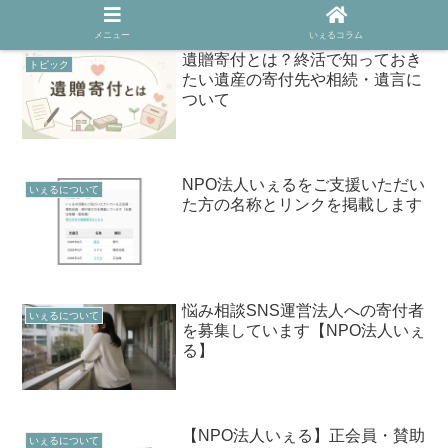
メニュー
いぇるコラム
遺贈寄付とは？終活で知っておき
トピック
たい遺産の寄付先や相続・遺言に
ついて
NPO法人いぇるをご支援いただい
いぇるについて
た方の名称とリンクを掲載します
悩み相談SNS運営法人への寄付者
いぇるについて
を募集しています【NPO法人いぇ
る】
【NPO法人いぇる】正会員・賛助
いぇるについて